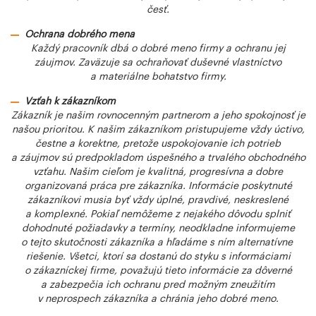
česť.
Ochrana dobrého mena
Každý pracovník dbá o dobré meno firmy a ochranu jej
záujmov. Zaväzuje sa ochraňovať duševné vlastníctvo
a materiálne bohatstvo firmy.
Vzťah k zákazníkom
Zákazník je našim rovnocenným partnerom a jeho spokojnosť je
našou prioritou. K našim zákazníkom pristupujeme vždy úctivo,
čestne a korektne, pretože uspokojovanie ich potrieb
a záujmov sú predpokladom úspešného a trvalého obchodného
vzťahu. Našim cieľom je kvalitná, progresívna a dobre
organizovaná práca pre zákazníka. Informácie poskytnuté
zákazníkovi musia byť vždy úplné, pravdivé, neskreslené
a komplexné. Pokiaľ nemôžeme z nejakého dôvodu splniť
dohodnuté požiadavky a termíny, neodkladne informujeme
o tejto skutočnosti zákazníka a hľadáme s ním alternatívne
riešenie. Všetci, ktorí sa dostanú do styku s informáciami
o zákazníckej firme, považujú tieto informácie za dôverné
a zabezpečia ich ochranu pred možným zneužitím
v neprospech zákazníka a chránia jeho dobré meno.