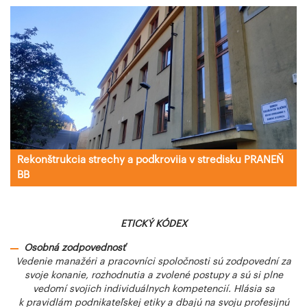
Rekonštrukcia strechy a podkroviia v stredisku PRANEŇ
BB
ETICKÝ KÓDEX
Osobná zodpovednosť
Vedenie manažéri a pracovníci spoločnosti sú zodpovední za
svoje konanie, rozhodnutia a zvolené postupy a sú si plne
vedomí svojich individuálnych kompetencií. Hlásia sa
k pravidlám podnikateľskej etiky a dbajú na svoju profesijnú