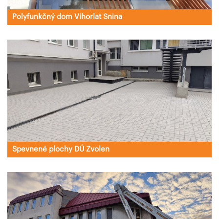
Polyfunkčný dom Vihorlat Snina
Spevnené plochy DÚ Zvolen