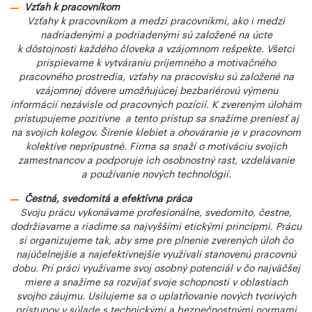
Vzťah k pracovníkom
Vzťahy k pracovníkom a medzi pracovníkmi, ako i medzi
nadriadenými a podriadenými sú založené na úcte
k dôstojnosti každého človeka a vzájomnom rešpekte. Všetci
prispievame k vytváraniu príjemného a motivačného
pracovného prostredia, vzťahy na pracovisku sú založené na
vzájomnej dôvere umožňujúcej bezbariérovú výmenu
informácií nezávisle od pracovných pozícií. K zvereným úlohám
pristupujeme pozitívne a tento prístup sa snažíme preniesť aj
na svojich kolegov. Šírenie klebiet a ohováranie je v pracovnom
kolektíve neprípustné. Firma sa snaží o motiváciu svojich
zamestnancov a podporuje ich osobnostný rast, vzdelávanie
a používanie nových technológií.
Čestná, svedomitá a efektívna práca
Svoju prácu vykonávame profesionálne, svedomito, čestne,
dodržiavame a riadime sa najvyššími etickými princípmi. Prácu
si organizujeme tak, aby sme pre plnenie zverených úloh čo
najúčelnejšie a najefektívnejšie využívali stanovenú pracovnú
dobu. Pri práci využívame svoj osobný potenciál v čo najväčšej
miere a snažíme sa rozvíjať svoje schopnosti v oblastiach
svojho záujmu. Usilujeme sa o uplatňovanie nových tvorivých
prístupov v súlade s technickými a bezpečnostnými normami