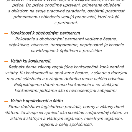
práce. Do práce chodíme upravení, primerane oblečení
s ohľadom na svoje pracovné zaradenie, osobitnú pozornosť
primeranému oblečeniu venujú pracovníci, ktorí rokujú
s partnermi.
Korektnosť k obchodným partnerom
Rokovanie s obchodnými partnermi vedieme čestne,
objektívne, otvorene, transparentne, neprípustné je konanie
navádzajúce k úplatkom a províziám
Vzťah ku konkurencii
.
Rešpektujeme zákony regulujúce konkurenčné konkurenčné
vzťahy. Ku konkurencii sa správame čestne, v súlade s dobrými
mravmi súťaženia a v záujme dobrého mena celého odvetvia.
Rešpektujeme dobré meno konkurencie a so všetkými
konkurentmi jednáme ako s rovnocennými subjektmi.
Vzťah k spoločnosti a štátu
Firma dodržiava legislatívne pravidlá, normy a zákony dané
štátom. Zaväzuje sa správať ako sociálne zodpovedný občan vo
vzťahu k štátnym a vládnym orgánom, miestnym orgánom,
regiónu a celej spoločnosti.