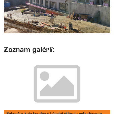
Zoznam galérií:
Rekonštrukcia komína v bývalej sklárni - vybudovanie