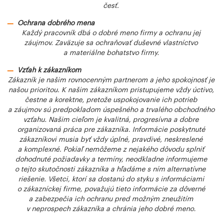
česť.
Ochrana dobrého mena
Každý pracovník dbá o dobré meno firmy a ochranu jej
záujmov. Zaväzuje sa ochraňovať duševné vlastníctvo
a materiálne bohatstvo firmy.
Vzťah k zákazníkom
Zákazník je našim rovnocenným partnerom a jeho spokojnosť je
našou prioritou. K našim zákazníkom pristupujeme vždy úctivo,
čestne a korektne, pretože uspokojovanie ich potrieb
a záujmov sú predpokladom úspešného a trvalého obchodného
vzťahu. Našim cieľom je kvalitná, progresívna a dobre
organizovaná práca pre zákazníka. Informácie poskytnuté
zákazníkovi musia byť vždy úplné, pravdivé, neskreslené
a komplexné. Pokiaľ nemôžeme z nejakého dôvodu splniť
dohodnuté požiadavky a termíny, neodkladne informujeme
o tejto skutočnosti zákazníka a hľadáme s ním alternatívne
riešenie. Všetci, ktorí sa dostanú do styku s informáciami
o zákazníckej firme, považujú tieto informácie za dôverné
a zabezpečia ich ochranu pred možným zneužitím
v neprospech zákazníka a chránia jeho dobré meno.