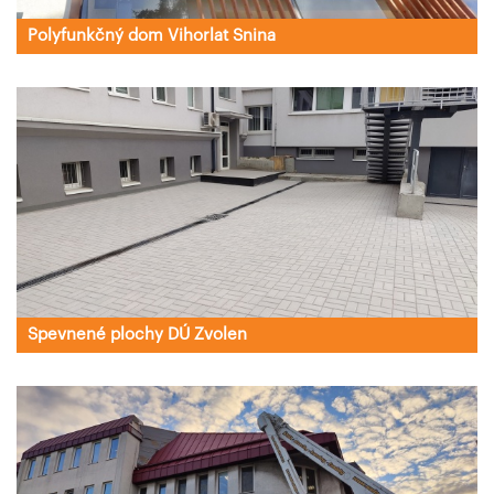
Polyfunkčný dom Vihorlat Snina
Spevnené plochy DÚ Zvolen