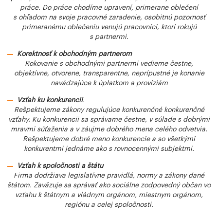
práce. Do práce chodíme upravení, primerane oblečení
s ohľadom na svoje pracovné zaradenie, osobitnú pozornosť
primeranému oblečeniu venujú pracovníci, ktorí rokujú
s partnermi.
Korektnosť k obchodným partnerom
Rokovanie s obchodnými partnermi vedieme čestne,
objektívne, otvorene, transparentne, neprípustné je konanie
navádzajúce k úplatkom a províziám
Vzťah ku konkurencii
.
Rešpektujeme zákony regulujúce konkurenčné konkurenčné
vzťahy. Ku konkurencii sa správame čestne, v súlade s dobrými
mravmi súťaženia a v záujme dobrého mena celého odvetvia.
Rešpektujeme dobré meno konkurencie a so všetkými
konkurentmi jednáme ako s rovnocennými subjektmi.
Vzťah k spoločnosti a štátu
Firma dodržiava legislatívne pravidlá, normy a zákony dané
štátom. Zaväzuje sa správať ako sociálne zodpovedný občan vo
vzťahu k štátnym a vládnym orgánom, miestnym orgánom,
regiónu a celej spoločnosti.