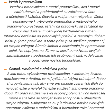
Vzťah k pracovníkom
Vzťahy k pracovníkom a medzi pracovníkmi, ako i medzi
nadriadenými a podriadenými sú založené na úcte
k dôstojnosti každého človeka a vzájomnom rešpekte. Všetci
prispievame k vytváraniu príjemného a motivačného
pracovného prostredia, vzťahy na pracovisku sú založené na
vzájomnej dôvere umožňujúcej bezbariérovú výmenu
informácií nezávisle od pracovných pozícií. K zvereným úlohám
pristupujeme pozitívne a tento prístup sa snažíme preniesť aj
na svojich kolegov. Šírenie klebiet a ohováranie je v pracovnom
kolektíve neprípustné. Firma sa snaží o motiváciu svojich
zamestnancov a podporuje ich osobnostný rast, vzdelávanie
a používanie nových technológií.
Čestná, svedomitá a efektívna práca
Svoju prácu vykonávame profesionálne, svedomito, čestne,
dodržiavame a riadime sa najvyššími etickými princípmi. Prácu
si organizujeme tak, aby sme pre plnenie zverených úloh čo
najúčelnejšie a najefektívnejšie využívali stanovenú pracovnú
dobu. Pri práci využívame svoj osobný potenciál v čo najväčšej
miere a snažíme sa rozvíjať svoje schopnosti v oblastiach
svojho záujmu. Usilujeme sa o uplatňovanie nových tvorivých
prístupov v súlade s technickými a bezpečnostnými normami