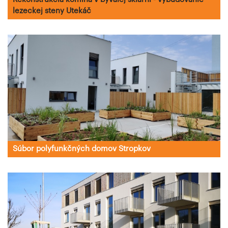
lezeckej steny Utekáč
Súbor polyfunkčných domov Stropkov